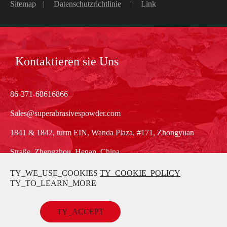
Sitemap
|
Datenschutzrichtlinie
|
Link
Kontaktieren sie Uns
86-371-68616866
Sales@superabrasivespowder.com
1841 & 1842, turm EIN, Wanda Plaza, #171, Zhongyuan
Straße, Zhengzhou, Henan, China
TY_WE_USE_COOKIES
TY_COOKIE_POLICY
TY_TO_LEARN_MORE
TY_ACCEPT