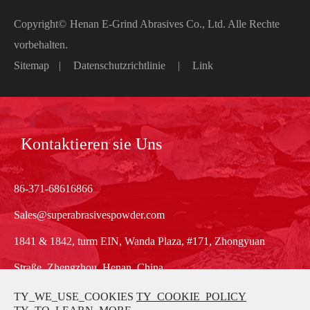
Copyright©
Henan E-Grind Abrasives Co., Ltd.
Alle Rechte
vorbehalten.
Sitemap
|
Datenschutzrichtlinie
|
Link
Kontaktieren sie Uns
86-371-68616866
Sales@superabrasivespowder.com
1841 & 1842, turm EIN, Wanda Plaza, #171, Zhongyuan
Straße, Zhengzhou, Henan, China
TY_WE_USE_COOKIES
TY_COOKIE_POLICY